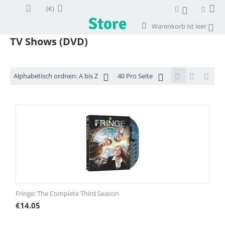
(€)
Warenkorb ist leer
TV Shows (DVD)
Alphabetisch ordnen: A bis Z
40 Pro Seite
Fringe: The Complete Third Season
€
14.05