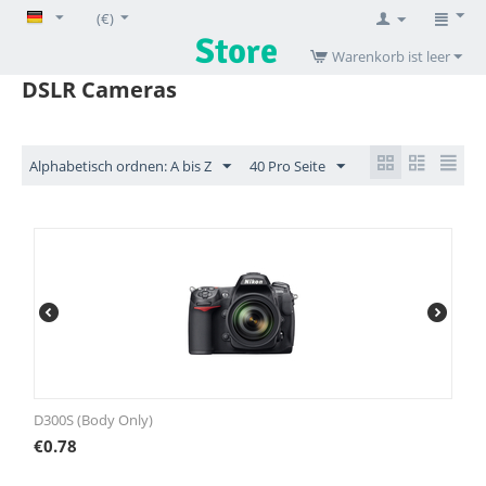
(€)
Warenkorb ist leer
DSLR Cameras
Alphabetisch ordnen: A bis Z
40 Pro Seite
D300S (Body Only)
€
0.78