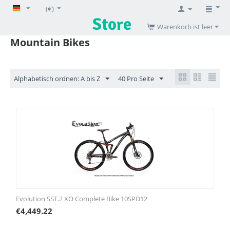
(€)
Warenkorb ist leer
Mountain Bikes
Alphabetisch ordnen: A bis Z
40 Pro Seite
Evolution SST.2 XO Complete Bike 10SPD12
€
4,449.22