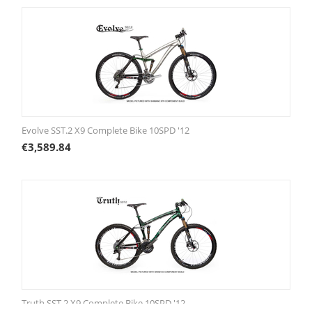
Evolve SST.2 X9 Complete Bike 10SPD '12
€
3,589.84
Truth SST.2 X9 Complete Bike 10SPD '12